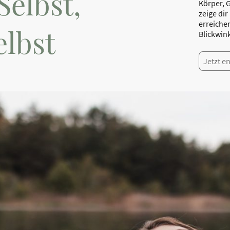
Selbst,
Körper, G
zeige dir
erreiche
elbst
Blickwink
Jetzt e