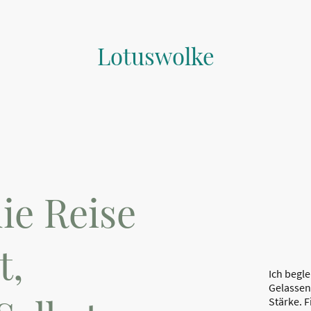
Lotuswolke
die Reise
t,
Ich begle
Gelassenh
Stärke. 